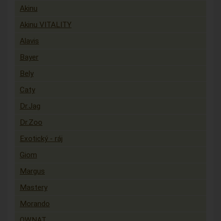
Akinu
Akinu VITALITY
Alavis
Bayer
Bely
Caty
Dr.Jag
Dr.Zoo
Exotický - ráj
Giom
Margus
Mastery
Morando
OWNAT