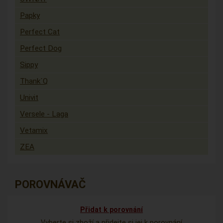
Papky
Perfect Cat
Perfect Dog
Sippy
Thank´Q
Univit
Versele - Laga
Vetamix
ZEA
POROVNÁVAČ
Přidat k porovnání
Vyberte si zboží a přidejte si jej k porovnání