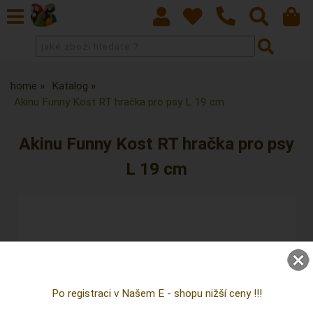
home
Katalog
Akinu Funny Kost RT hračka pro psy L 19 cm
Akinu Funny Kost RT hračka pro psy
L 19 cm
Po registraci v Našem E - shopu nižší ceny !!!