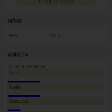
MĚNY
Měny
ANKETA
Co Vás nejvíce zajímá?
Cena
(5x - 31%)
Kvalita
(5x - 31%)
Dostunost
(2x - 13%)