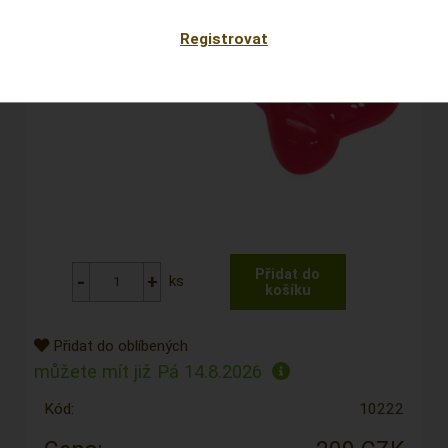
Registrovat
ks
Přidat do oblíbených
můžete mít již
Pá 14.8.2026
Kód:
10222