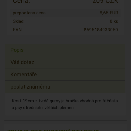
Cena:
209 CZK
prepoctena cena:
8,65 EUR
Sklad:
0 ks
EAN:
8595184933050
Popis
Váš dotaz
Komentáře
poslat známému
Kost 19cm z tvrdé gumy je hračka vhodná pro štěňata
a psy středních i větších plemen.