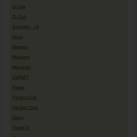
Dr.Jag
Dr.Zoo
Exotický - ráj
Giom
Margus
Mastery
Morando
OWNAT
Papky
Perfect Cat
Perfect Dog
Sippy
Thank´Q