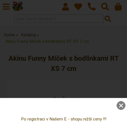
home
Katalog
Akinu Funny Míček s bodlinkami RT XS 7 cm
Akinu Funny Míček s bodlinkami RT
XS 7 cm
Po registraci v Našem E - shopu nižší ceny !!!