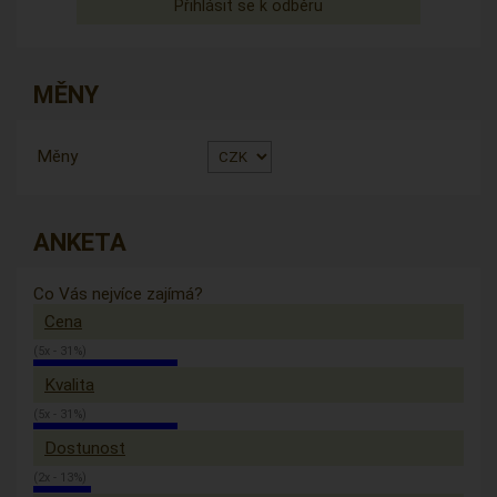
MĚNY
Měny
ANKETA
Co Vás nejvíce zajímá?
Cena
(5x - 31%)
Kvalita
(5x - 31%)
Dostunost
(2x - 13%)