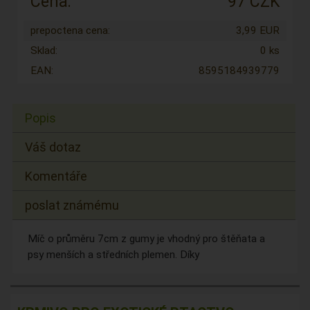
Cena:
97 CZK
prepoctena cena:
3,99 EUR
Sklad:
0 ks
EAN:
8595184939779
Popis
Váš dotaz
Komentáře
poslat známému
Míč o průměru 7cm z gumy je vhodný pro štěňata a
psy menších a středních plemen. Díky