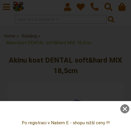
home
Katalog
Akinu kost DENTAL soft&hard MIX 18,5cm
Akinu kost DENTAL soft&hard MIX
18,5cm
Po registraci v Našem E - shopu nižší ceny !!!