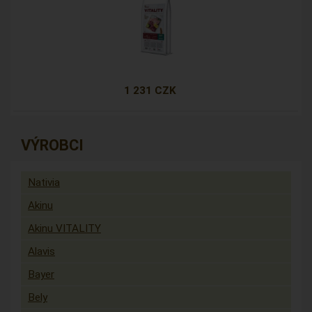
1 231 CZK
VÝROBCI
Nativia
Akinu
Akinu VITALITY
Alavis
Bayer
Bely