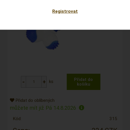
Registrovat
ks
Přidat do oblíbených
můžete mít již
Pá 14.8.2026
Kód:
315