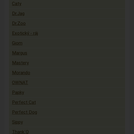
Caty
Dr.Jag
Dr.Zoo
Exotický - ráj
Giom
Margus
Mastery
Morando
OWNAT
Papky
Perfect Cat
Perfect Dog
Sippy
Thank´Q