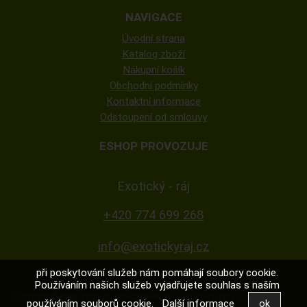
NAVIGACE
Úvodní strana
Katalog zboží
Nákupní košík
Obchodní podmínky
Kontaktní informace
Odstoupení od smlouvy
ESHOP PROVOZUJE
Exotický - ráj
+420 774 699 268
info@exotickyraj.cz
při poskytování služeb nám pomáhají soubory cookie.
Používáním našich služeb vyjadřujete souhlas s naším
Copyright ©
exotickyraj.cz
,
provozováno na systému
tvorba e-shopu
používáním souborů cookie.
Další informace
a
pronájem e-shopu
Shop5.cz