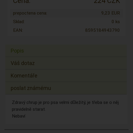
Cena:
224 CZK
prepoctena cena:
9,23 EUR
Sklad:
0 ks
EAN:
8595184943790
Popis
Váš dotaz
Komentáře
poslat známému
Zdravý chrup je pro psa velmi důležitý, je třeba se o něj
pravidelně starat.
Nebaví