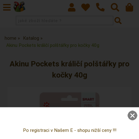
home
Katalog
Akinu Pockets králičí polštářky pro kočky 40g
Akinu Pockets králičí polštářky pro
kočky 40g
Po registraci v Našem E - shopu nižší ceny !!!