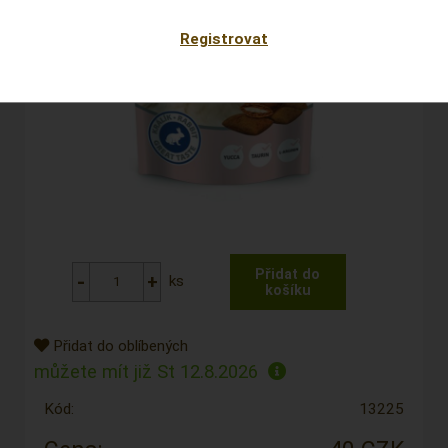
Registrovat
ks
Přidat do oblíbených
můžete mít již
St 12.8.2026
Kód:
13225