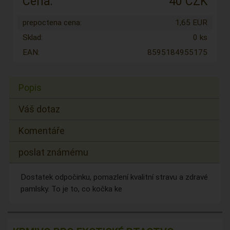
Cena:
40 CZK
prepoctena cena:
1,65 EUR
Sklad:
0 ks
EAN:
8595184955175
Popis
Váš dotaz
Komentáře
poslat známému
Dostatek odpočinku, pomazlení kvalitní stravu a zdravé
pamlsky. To je to, co kočka ke