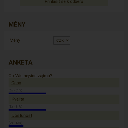
MĚNY
Měny
ANKETA
Co Vás nejvíce zajímá?
Cena
(5x - 31%)
Kvalita
(5x - 31%)
Dostunost
(2x - 13%)