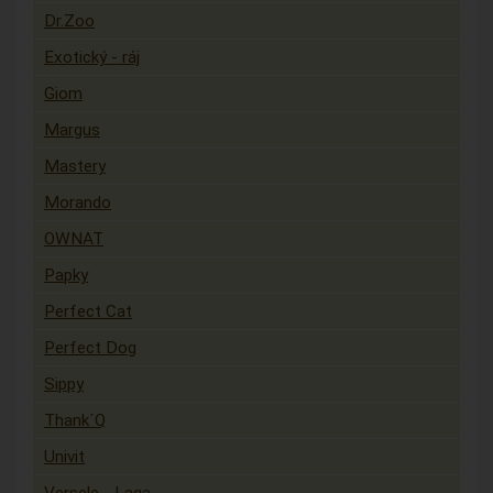
Dr.Zoo
Exotický - ráj
Giom
Margus
Mastery
Morando
OWNAT
Papky
Perfect Cat
Perfect Dog
Sippy
Thank´Q
Univit