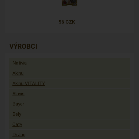
56 CZK
VÝROBCI
Nativia
Akinu
Akinu VITALITY
Alavis
Bayer
Bely
Caty
Dr.Jag