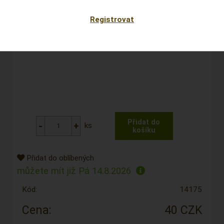
Registrovat
ks
Přidat do oblíbených
můžete mít již
Pá 14.8.2026
Kód:
14175
Cena:
40 CZK