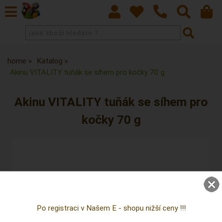
home
Katalog
Akinu VITALITY tuňák se síhem pro kočky 70 g
Akinu VITALITY tuňák se síhem pro
kočky 70 g
Po registraci v Našem E - shopu nižší ceny !!!