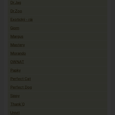
Dr.Jag
Dr.Zoo
Exotický - ráj
Giom
Margus
Mastery
Morando
OWNAT
Papky
Perfect Cat
Perfect Dog
Sippy
Thank´Q
Univit