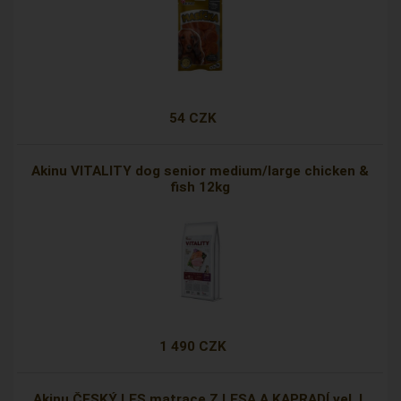
54 CZK
Akinu VITALITY dog senior medium/large chicken &
fish 12kg
1 490 CZK
Akinu ČESKÝ LES matrace Z LESA A KAPRADÍ vel. L