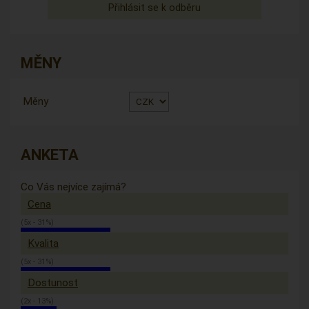
MĚNY
Měny
ANKETA
Co Vás nejvíce zajímá?
Cena
(5x - 31%)
Kvalita
(5x - 31%)
Dostunost
(2x - 13%)