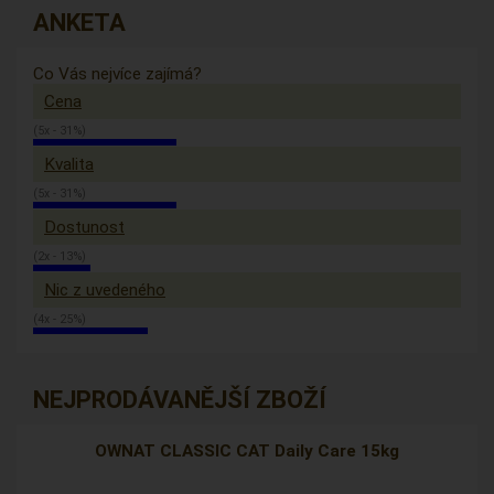
ANKETA
Co Vás nejvíce zajímá?
Cena
(5x - 31%)
Kvalita
(5x - 31%)
Dostunost
(2x - 13%)
Nic z uvedeného
(4x - 25%)
NEJPRODÁVANĚJŠÍ ZBOŽÍ
OWNAT CLASSIC CAT Daily Care 15kg