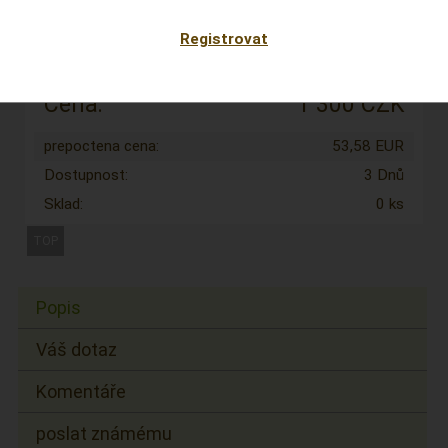
Kód:
0019
Registrovat
Výrobce:
Cena:
1 300 CZK
prepoctena cena:
53,58 EUR
Dostupnost:
3 Dnů
Sklad:
0 ks
Popis
Váš dotaz
Komentáře
poslat známému