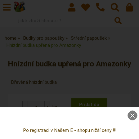
home
Budky pro papoušky
Střední papoušek
Hnízdní budka upřená pro Amazonky
Hnízdní budka upřená pro Amazonky
Dřevěná hnízdní budka
ks
Přidat do oblíbených
Po registraci v Našem E - shopu nižší ceny !!!
můžete mít již
St 12.8.2026