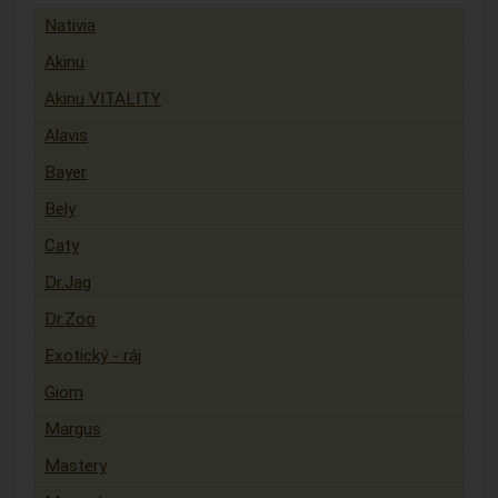
Nativia
Akinu
Akinu VITALITY
Alavis
Bayer
Bely
Caty
Dr.Jag
Dr.Zoo
Exotický - ráj
Giom
Margus
Mastery