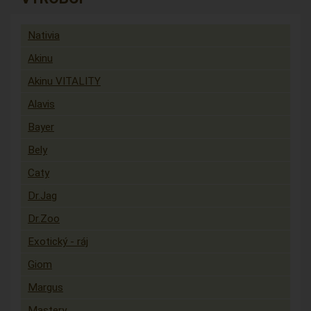
Nativia
Akinu
Akinu VITALITY
Alavis
Bayer
Bely
Caty
Dr.Jag
Dr.Zoo
Exotický - ráj
Giom
Margus
Mastery