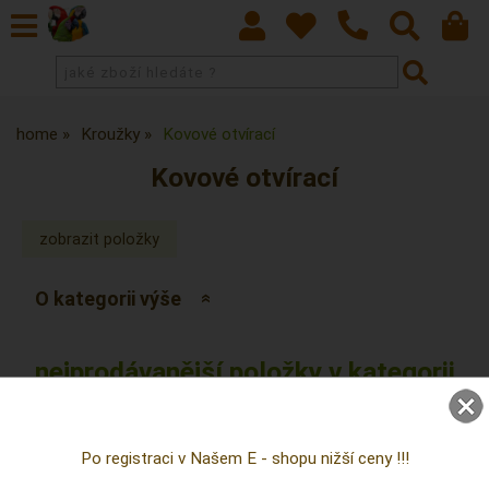
home
Kroužky
Kovové otvírací
Kovové otvírací
O kategorii výše
nejprodávanější položky v kategorii
Kovové otvírací
Po registraci v Našem E - shopu nižší ceny !!!
3,0mm kovové otvírací červená