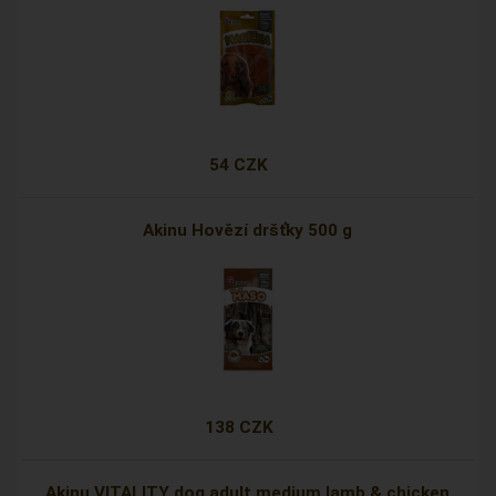
54 CZK
Akinu Hovězí dršťky 500 g
138 CZK
Akinu VITALITY dog adult medium lamb & chicken