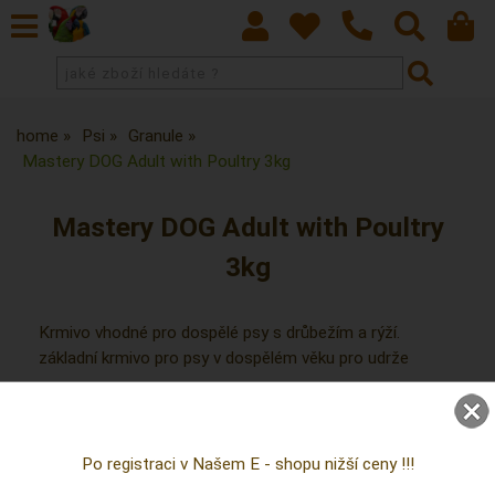
home
Psi
Granule
Mastery DOG Adult with Poultry 3kg
Mastery DOG Adult with Poultry
3kg
Krmivo vhodné pro dospělé psy s drůbežím a rýží.
základní krmivo pro psy v dospělém věku pro udrže
Po registraci v Našem E - shopu nižší ceny !!!