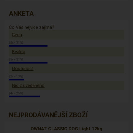
ANKETA
Co Vás nejvíce zajímá?
Cena
(5x - 31%)
Kvalita
(5x - 31%)
Dostunost
(2x - 13%)
Nic z uvedeného
(4x - 25%)
NEJPRODÁVANĚJŠÍ ZBOŽÍ
OWNAT CLASSIC DOG Light 12kg