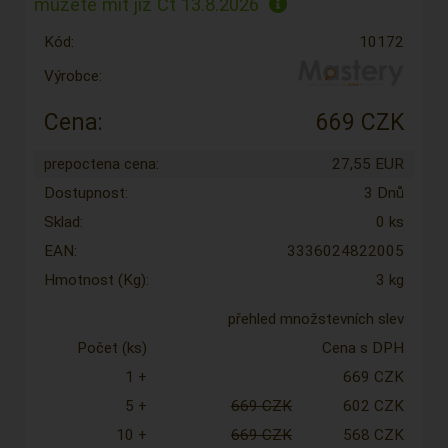
můžete mít již
Čt 13.8.2026
Kód:
10172
Výrobce:
Cena:
669 CZK
prepoctena cena:
27,55 EUR
Dostupnost:
3 Dnů
Sklad:
0 ks
EAN:
3336024822005
Hmotnost (Kg):
3 kg
přehled množstevních slev
Počet (ks)
Cena s DPH
1 +
669 CZK
5 +
669 CZK
602 CZK
10 +
669 CZK
568 CZK