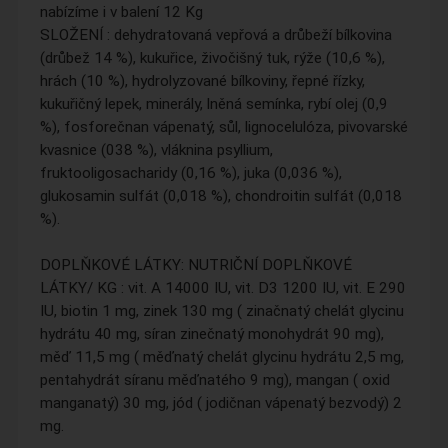
nabízíme i v balení 12 Kg
SLOŽENÍ : dehydratovaná vepřová a drůbeží bílkovina
(drůbež 14 %), kukuřice, živočišný tuk, rýže (10,6 %),
hrách (10 %), hydrolyzované bílkoviny, řepné řízky,
kukuřičný lepek, minerály, lněná semínka, rybí olej (0,9
%), fosforečnan vápenatý, sůl, lignocelulóza, pivovarské
kvasnice (038 %), vláknina psyllium,
fruktooligosacharidy (0,16 %), juka (0,036 %),
glukosamin sulfát (0,018 %), chondroitin sulfát (0,018
%).
DOPLŇKOVÉ LÁTKY: NUTRIČNÍ DOPLŇKOVÉ
LÁTKY/ KG : vit. A 14000 IU, vit. D3 1200 IU, vit. E 290
IU, biotin 1 mg, zinek 130 mg ( zinačnatý chelát glycinu
hydrátu 40 mg, síran zinečnatý monohydrát 90 mg),
měď 11,5 mg ( měďnatý chelát glycinu hydrátu 2,5 mg,
pentahydrát síranu měďnatého 9 mg), mangan ( oxid
manganatý) 30 mg, jód ( jodičnan vápenatý bezvodý) 2
mg.