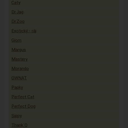
Caty
Dr.Jag
Dr.Zoo
Exotický - ráj
Giom
Margus
Mastery
Morando
OWNAT
Papky
Perfect Cat
Perfect Dog
Sippy
Thank´Q