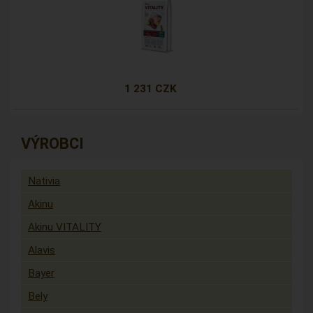
1 231 CZK
VÝROBCI
Nativia
Akinu
Akinu VITALITY
Alavis
Bayer
Bely