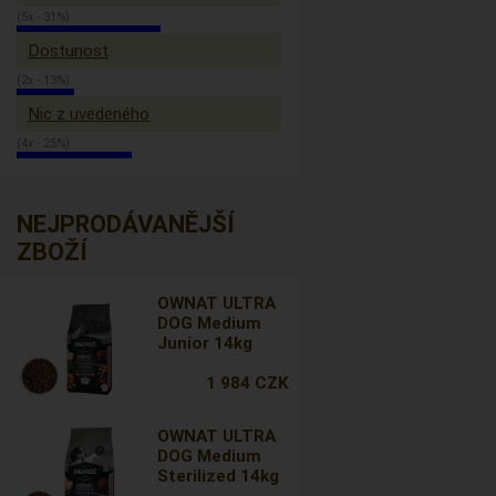
(5x - 31%)
Dostunost
(2x - 13%)
Nic z uvedeného
(4x - 25%)
NEJPRODÁVANĚJŠÍ
ZBOŽÍ
OWNAT ULTRA
DOG Medium
Junior 14kg
1 984 CZK
OWNAT ULTRA
DOG Medium
Sterilized 14kg