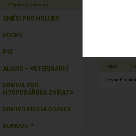
Výrobce:
Plastové otvírací
Cena:
SMĚSI PRO HOLUBY
prepoctena c
KOČKY
Dostupnost:
Sklad:
PSI
Popis
Vá
ALAVIS – VETERINÁRNÍ
alexandr malý i
KRMIVA PRO
HOSPODÁŘSKÁ ZVÍŘATA
KRMIVO PRO HLODAVCE
KOMODITY