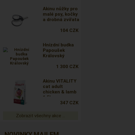
Akinu nůžky pro
malé psy, kočky
a drobná zvířata
104 CZK
Hnízdní budka
Papoušek
Královský
1 300 CZK
Akinu VITALITY
cat adult
chicken & lamb
1,5kg
347 CZK
Zobrazit všechny akce ...
NOVINKY MAILEM