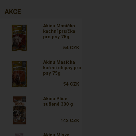
AKCE
Akinu Masíčka
kachní prsíčka
pro psy 75g
54 CZK
Akinu Masíčka
kuřecí chipsy pro
psy 75g
54 CZK
Akinu Plíce
sušené 300 g
142 CZK
Akinu Mlska