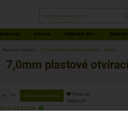
akupovat
Inzerce
Kalendář akcí
Novinky
Plastové otvírací
7,0mm plastové otvírací modrá - tmavá
7,0mm plastové otvírac
Přidat do
ks
oblíbených
již
St 12.8.2026
EX70