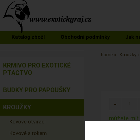
Katalog zboží
Obchodní podmínky
Jak n
home
Kroužky
KRMIVO PRO EXOTICKÉ
PTACTVO
BUDKY PRO PAPOUŠKY
KROUŽKY
můžete mít 
Kovové otvírací
Kód:
Kovové s rokem