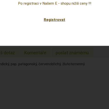
Po registraci v Našem E - shopu nižší ceny !!!
5 CZK
Registrovat
ena:
0,21 EUR
3 Dnů
0 ks
š dotaz
Komentáře
poslat známému
ndický, pap. patagonský, červenobřichý, žlutotemenný