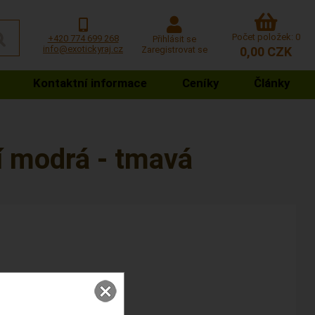
Počet položek: 0
+420 774 699 268
Přihlásit se
info@exotickyraj.cz
Zaregistrovat se
0,00 CZK
Kontaktní informace
Ceníky
Články
í modrá - tmavá