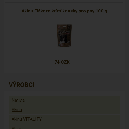
Akinu Flákota krůtí kousky pro psy 100 g
74 CZK
VÝROBCI
Nativia
Akinu
Akinu VITALITY
Alavis