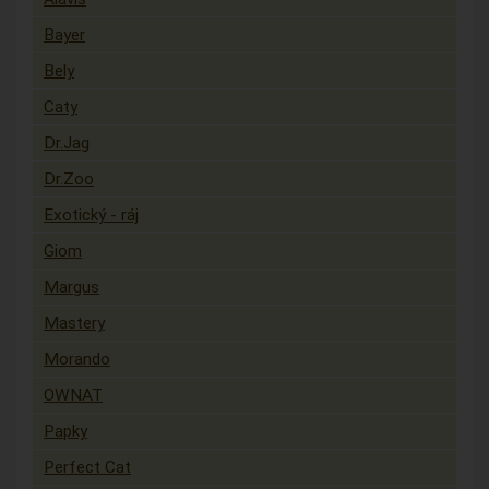
Bayer
Bely
Caty
Dr.Jag
Dr.Zoo
Exotický - ráj
Giom
Margus
Mastery
Morando
OWNAT
Papky
Perfect Cat