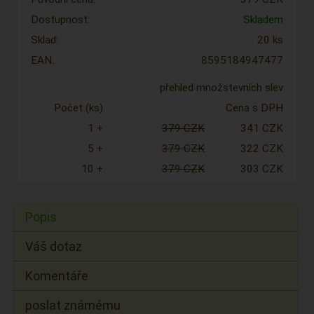
Dostupnost:
Skladem
Sklad:
20 ks
EAN:
8595184947477
přehled množstevních slev
Počet (ks)
Cena s DPH
1 +
379 CZK
341 CZK
5 +
379 CZK
322 CZK
10 +
379 CZK
303 CZK
Popis
Váš dotaz
Komentáře
poslat známému