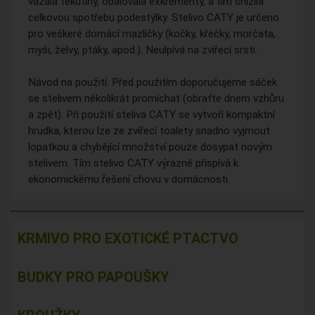
vázala tekutiny, obalovala exkrementy, a tím snížila
celkovou spotřebu podestýlky. Stelivo CATY je určeno
pro veškeré domácí mazlíčky (kočky, křečky, morčata,
myši, želvy, ptáky, apod.). Neulpívá na zvířecí srsti.
Návod na použití: Před použitím doporučujeme sáček
se stelivem několikrát promíchat (obraťte dnem vzhůru
a zpět). Při použití steliva CATY se vytvoří kompaktní
hrudka, kterou lze ze zvířecí toalety snadno vyjmout
lopatkou a chybějící množství pouze dosypat novým
stelivem. Tím stelivo CATY výrazně přispívá k
ekonomickému řešení chovu v domácnosti.
KRMIVO PRO EXOTICKÉ PTACTVO
BUDKY PRO PAPOUŠKY