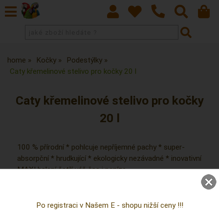
home
Kočky
Podestýlky
Caty křemelinové stelivo pro kočky 20 l
Caty křemelinové stelivo pro kočky
20 l
100 % přírodní * pohlcuje nepříjemné pachy * super-
absorpční * hrudkující * ekologicky nezávadné * inovativní
MAXI balení šetří váš čas i peníze
Po registraci v Našem E - shopu nižší ceny !!!