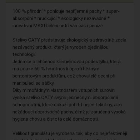
100 % přírodní * pohlcuje nepříjemné pachy * super-
absorpční * hrudkující * ekologicky nezávadné *
inovativní MAXI balení šetří váš čas i peníze
Stelivo CATY představuje ekologický a zdravotně zcela
nezávadný produkt, který je vyroben ojedinělou
technologií.
Jedná se o lehčenou křemelinovou podestýlku, která
má pouze 60 % hmotnosti oproti běžným
bentonitovým produktům, což chovatelé ocení při
manipulaci se sáčky.
Díky mimořádným vlastnostem vstupních surovin
vyniká stelivo CATY svými jedinečnými absorpčními
schopnostmi, které dokáží pohltit nejen tekutiny, ale i
nežádoucí doprovodné pachy, čímž je zaručena vysoká
hygiena chovu a čistota celé domácnosti.
Velikost granulátu je vyrobena tak, aby co nejefektivněji