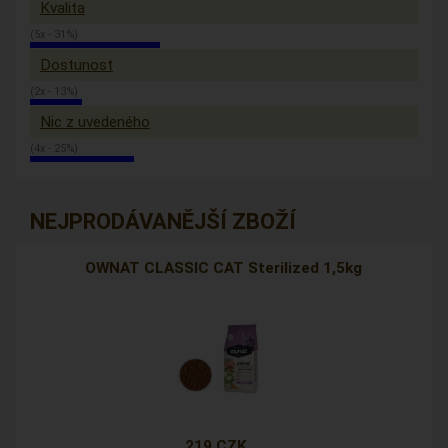
Kvalita
(5x - 31%)
Dostunost
(2x - 13%)
Nic z uvedeného
(4x - 25%)
NEJPRODÁVANĚJŠÍ ZBOŽÍ
OWNAT CLASSIC CAT Sterilized 1,5kg
219 CZK